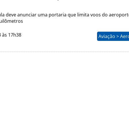
ula deve anunciar uma portaria que limita voos do aeropor
quilômetros
3 às 17h38
Aviação > Aer