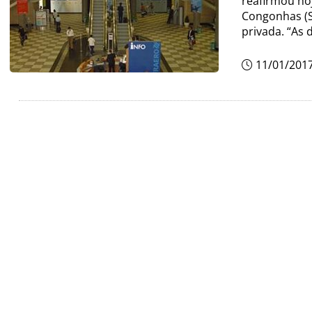
reafirmou hoj
Congonhas (S
privada. “As 
11/01/201