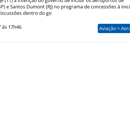
e (11) a intenção do governo de incluir os aeroportos de
P) e Santos Dumont (RJ) no programa de concessões à inici
discussões dentro do go
7 às 17h46
Aviação > Aer