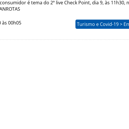
onsumidor é tema do 2ª live Check Point, dia 9, às 11h30, n
PANROTAS
0 às 00h05
Turismo e Covid-19 > E