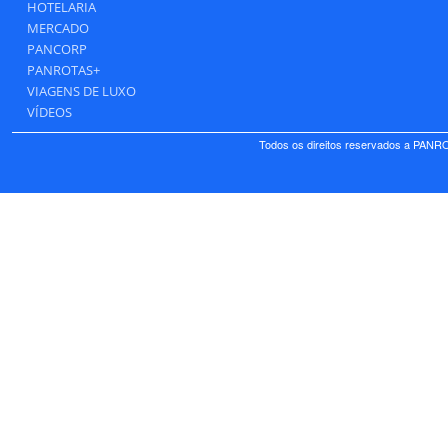
HOTELARIA
MERCADO
PANCORP
PANROTAS+
VIAGENS DE LUXO
VÍDEOS
Todos os direitos reservados a PANRO