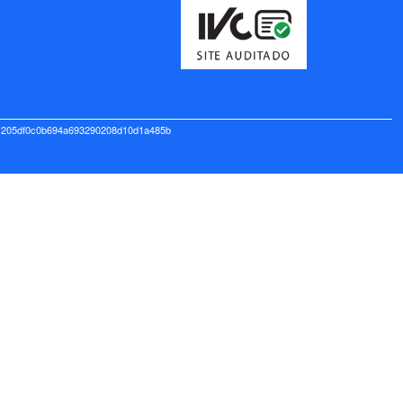
t 205df0c0b694a693290208d10d1a485b