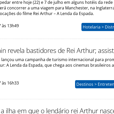
edar entre hoje (22) e 7 de julho em alguns hotéis da rede
derá concorrer a uma viagem para Manchester, na Inglaterra
ocações do filme Rei Arthur – A Lenda da Espada.
7 às 13h49
Hotelaria > Dist
tain revela bastidores de Rei Arthur; assis
ain lançou uma campanha de turismo internacional para pro
thur: A Lenda da Espada, que chega aos cinemas brasileiros
7 às 16h33
Destinos > Entrete
a ilha em que o lendário rei Arthur nas