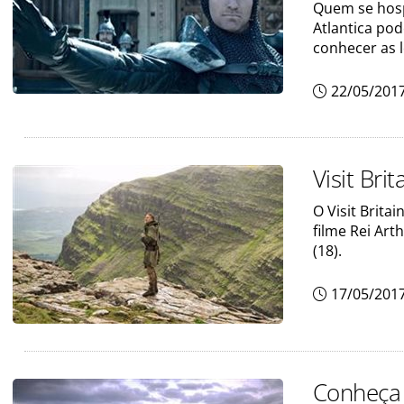
Quem se hosp
Atlantica po
conhecer as l
22/05/201
Visit Bri
O Visit Brit
filme Rei Ar
(18).
17/05/201
Conheça 