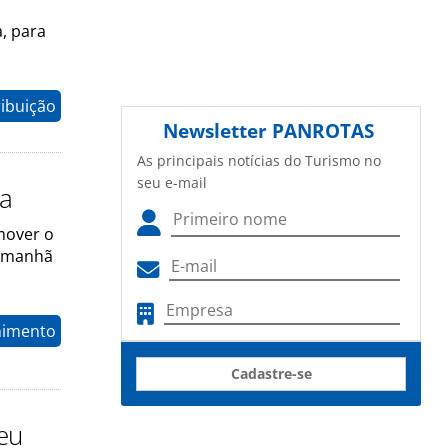
, para
ribuição
Newsletter
PANROTAS
As principais notícias do Turismo no
seu e-mail
ta
mover o
 amanhã
nimento
Cadastre-se
ceu