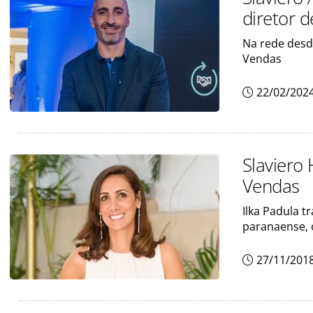
diretor 
Na rede desd
Vendas
22/02/202
Slaviero
Vendas
Ilka Padula t
paranaense,
27/11/201