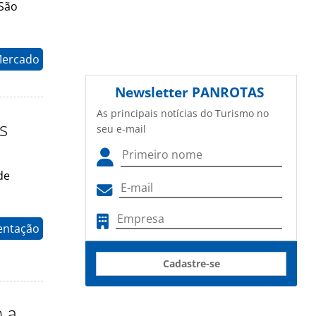
 São
Mercado
Newsletter
PANROTAS
As principais notícias do Turismo no
s
seu e-mail
de
entação
Cadastre-se
n a