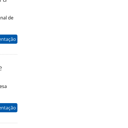
nal de
entação
e
resa
entação