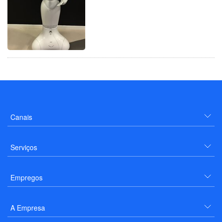
Canais
Serviços
Empregos
A Empresa