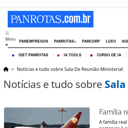
Menu
PANEMPREGOS
PANROTAS+
PANCORP
LUXO
AG
IDET PANROTAS
IA TOOLS
CURSO DE IA
Notícias e tudo sobre Sala De Reunião Ministerial
Notícias e tudo sobre
Sala
Família 
A família rea