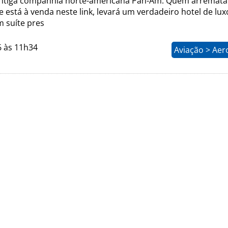
antiga companhia norte-americana Pan-Am. Quem arremata
 está à venda neste link, levará um verdadeiro hotel de lux
 suíte pres
6 às 11h34
Aviação > Aer