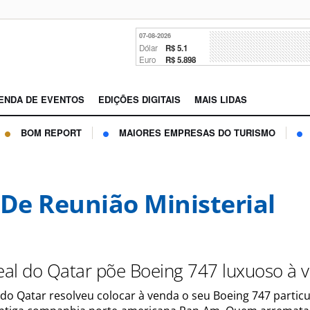
07-08-2026
Dólar
R$ 5.1
Euro
R$ 5.898
ENDA DE EVENTOS
EDIÇÕES DIGITAIS
MAIS LIDAS
BOM REPORT
MAIORES EMPRESAS DO TURISMO
 De Reunião Ministerial
real do Qatar põe Boeing 747 luxuoso à 
l do Qatar resolveu colocar à venda o seu Boeing 747 particu