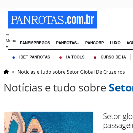
Menu
PANEMPREGOS
PANROTAS+
PANCORP
LUXO
AG
IDET PANROTAS
IA TOOLS
CURSO DE IA
Notícias e tudo sobre Setor Global De Cruzeiros
Notícias e tudo sobre
Seto
Setor gl
passagei