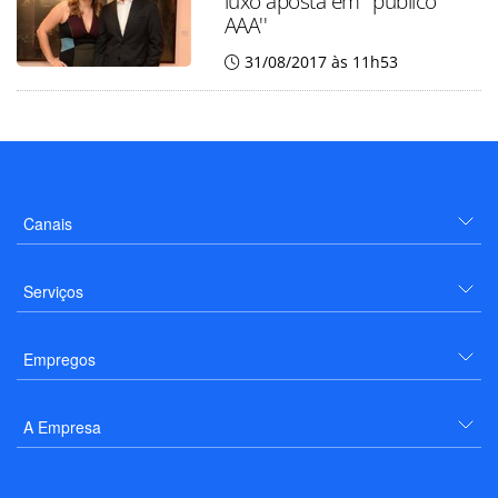
luxo aposta em ''público
AAA''
31/08/2017 às 11h53
Canais
Serviços
Empregos
A Empresa