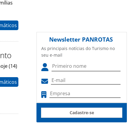
mílias
máticos
Newsletter
PANROTAS
As principais notícias do Turismo no
ento
seu e-mail
oje (14)
máticos
Cadastre-se