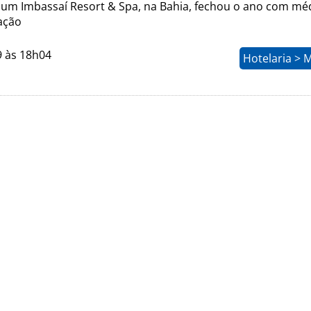
ium Imbassaí Resort & Spa, na Bahia, fechou o ano com mé
ação
9 às 18h04
Hotelaria > 