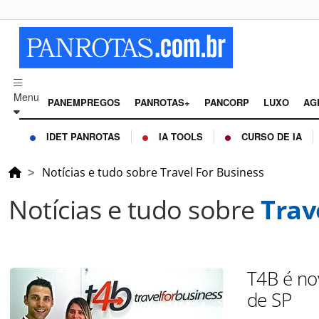
Menu
PANEMPREGOS
PANROTAS+
PANCORP
LUXO
AG
IDET PANROTAS
IA TOOLS
CURSO DE IA
Notícias e tudo sobre Travel For Business
Notícias e tudo sobre
Trav
T4B é no
de SP