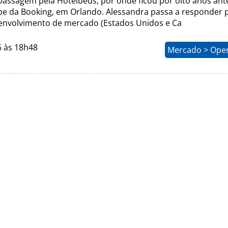
passagem pela Hotelbeds, por onde ficou por oito anos ant
ipe da Booking, em Orlando. Alessandra passa a responder 
envolvimento de mercado (Estados Unidos e Ca
6 às 18h48
Mercado > Ope