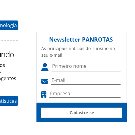
nologia
Newsletter
PANROTAS
As principais notícias do Turismo no
undo
seu e-mail
dos
s
agentes
tísticas
Cadastre-se