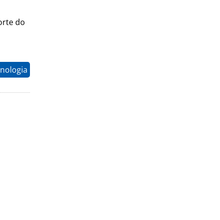
orte do
nologia