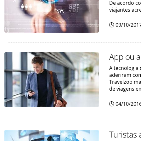
De acordo co
viajantes ac
09/10/201
App ou a
A tecnologia
aderiram com
Travelzoo ma
de viagens e
04/10/201
Turistas