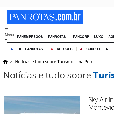
Menu
PANEMPREGOS
PANROTAS+
PANCORP
LUXO
AG
IDET PANROTAS
IA TOOLS
CURSO DE IA
Notícias e tudo sobre Turismo Lima Peru
Notícias e tudo sobre
Turi
Sky Airli
Montevi