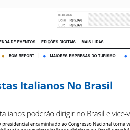
08-08-2026
Dólar
R$ 5.098
Euro
R$ 5.893
ENDA DE EVENTOS
EDIÇÕES DIGITAIS
MAIS LIDAS
BOM REPORT
MAIORES EMPRESAS DO TURISMO
stas Italianos No Brasil
italianos poderão dirigir no Brasil e vice-
presidencial encaminhado ao Congresso Nacional torna vá