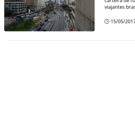
carteira de h
viajantes bras
15/05/201