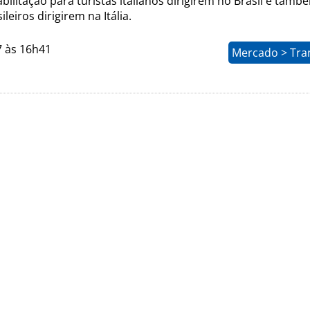
abilitação para turistas italianos dirigirem no Brasil e tam
ileiros dirigirem na Itália.
7 às 16h41
Mercado > Tra