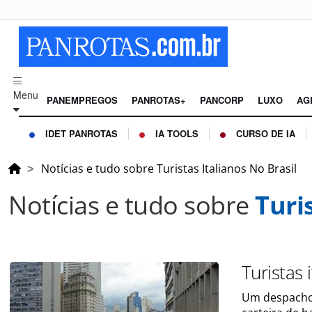
Menu
PANEMPREGOS
PANROTAS+
PANCORP
LUXO
AG
IDET PANROTAS
IA TOOLS
CURSO DE IA
Notícias e tudo sobre Turistas Italianos No Brasil
Notícias e tudo sobre
Turi
Turistas 
Um despacho 