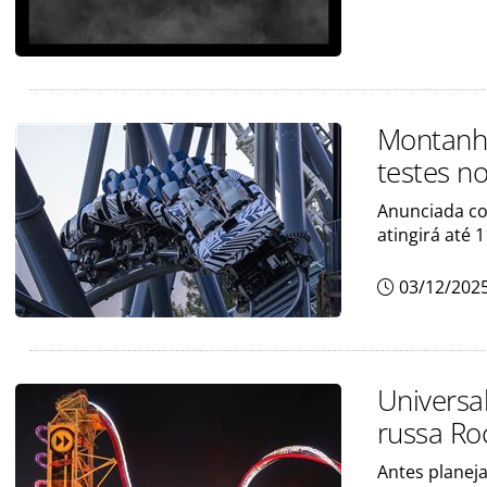
Montanha
testes n
Anunciada co
atingirá até 
03/12/202
Universa
russa Ro
Antes planej