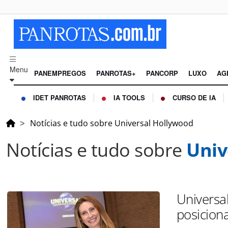
Menu
PANEMPREGOS
PANROTAS+
PANCORP
LUXO
AG
IDET PANROTAS
IA TOOLS
CURSO DE IA
Notícias e tudo sobre Universal Hollywood
Notícias e tudo sobre
Univ
Universa
posicion