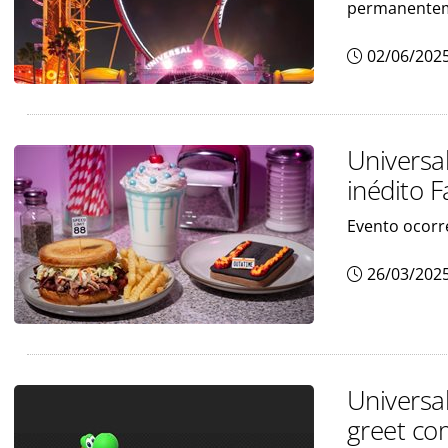
permanentem
02/06/202
Universa
inédito F
Evento ocorre
26/03/202
Universal
greet co