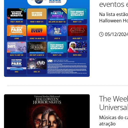
eventos 
Na lista estã
Halloween Ho
05/12/202
The Week
Universa
Músicas do c
atração