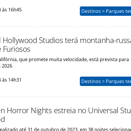
4 às 16h45
Destinos > Parques te
l Hollywood Studios terá montanha-russ
e Furiosos
lifórnia, que promete muita velocidade, está prevista para
 2026
4 às 14h31
Destinos > Parques te
n Horror Nights estreia no Universal St
od
ealizado até 31 de outubro de 2023, em 38 noites seleciona