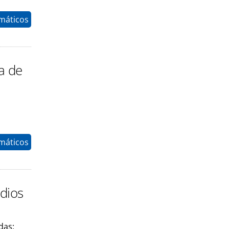
máticos
a de
máticos
udios
das;