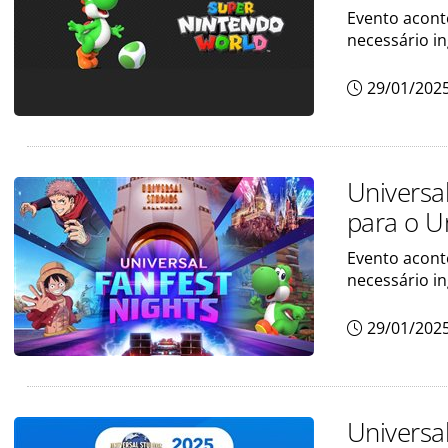
Evento aconte
necessário i
29/01/202
Universa
para o U
Evento aconte
necessário in
29/01/202
Universa