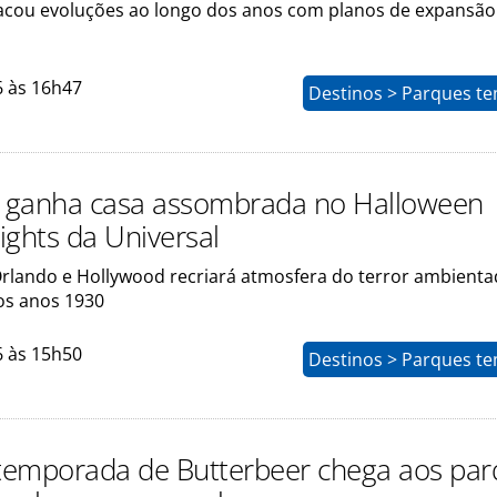
acou evoluções ao longo dos anos com planos de expansão
6 às 16h47
Destinos > Parques te
" ganha casa assombrada no Halloween
ights da Universal
rlando e Hollywood recriará atmosfera do terror ambient
dos anos 1930
6 às 15h50
Destinos > Parques te
emporada de Butterbeer chega aos par