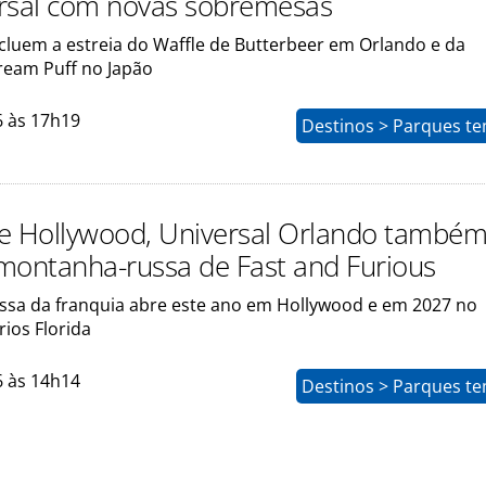
rsal com novas sobremesas
cluem a estreia do Waffle de Butterbeer em Orlando e da
ream Puff no Japão
6 às 17h19
Destinos > Parques te
e Hollywood, Universal Orlando també
montanha-russa de Fast and Furious
sa da franquia abre este ano em Hollywood e em 2027 no
rios Florida
6 às 14h14
Destinos > Parques te