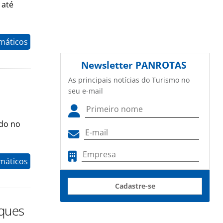
 até
máticos
Newsletter
PANROTAS
As principais notícias do Turismo no
seu e-mail
ado no
máticos
Cadastre-se
ques