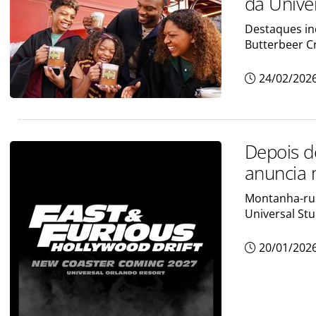
da Unive
Destaques in
Butterbeer C
24/02/202
Depois d
anuncia 
Montanha-rus
Universal Stu
20/01/202