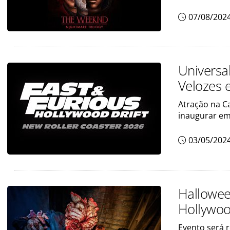
07/08/202
Universa
Velozes 
Atração na Ca
inaugurar em
03/05/202
Hallowee
Hollywo
Evento será r