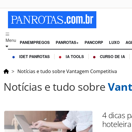
Menu
PANEMPREGOS
PANROTAS+
PANCORP
LUXO
AG
IDET PANROTAS
IA TOOLS
CURSO DE IA
Notícias e tudo sobre Vantagem Competitiva
Notícias e tudo sobre
Vant
4 dicas 
hoteleira