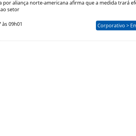
a por aliança norte-americana afirma que a medida trará ef
 ao setor
7 às 09h01
Corporativo > E