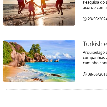
Pesquisa do 
acordo com s
23/05/202
Turkish e
Arquipélago d
companhias a
caminho cont
08/06/201