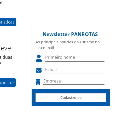
de
tísticas
Newsletter
PANROTAS
As principais notícias do Turismo no
reve
seu e-mail
is duas
o
oportos
Cadastre-se