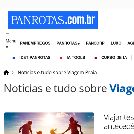
Menu
PANEMPREGOS
PANROTAS+
PANCORP
LUXO
AG
IDET PANROTAS
IA TOOLS
CURSO DE IA
Notícias e tudo sobre Viagem Praia
Notícias e tudo sobre
Viag
Viajante
antecedê