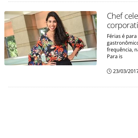
Chef cele
corporat
Férias é para
gastronômico
frequência, n
Para is
23/03/201