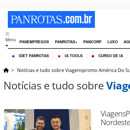
Menu
PANEMPREGOS
PANROTAS+
PANCORP
LUXO
AG
IDET PANROTAS
IA TOOLS
CURSO DE IA
Notícias e tudo sobre Viagenspromo América Do Su
Notícias e tudo sobre
Viag
ViagensP
Nordeste