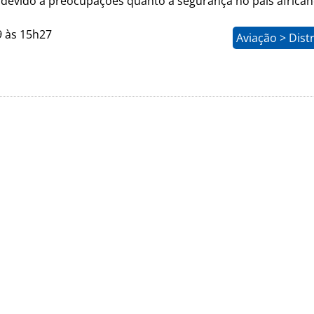
0 devido a preocupações quanto à segurança no país africa
9 às 15h27
Aviação > Dist