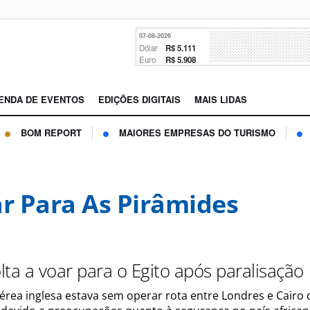
07-08-2026
Dólar
R$ 5.111
Euro
R$ 5.908
ENDA DE EVENTOS
EDIÇÕES DIGITAIS
MAIS LIDAS
BOM REPORT
MAIORES EMPRESAS DO TURISMO
ar Para As Pirâmides
olta a voar para o Egito após paralisação
rea inglesa estava sem operar rota entre Londres e Cairo 