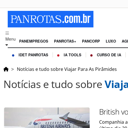
Menu
PANEMPREGOS
PANROTAS+
PANCORP
LUXO
AG
IDET PANROTAS
IA TOOLS
CURSO DE IA
Notícias e tudo sobre Viajar Para As Pirâmides
Notícias e tudo sobre
Viaj
British v
Companhia aé