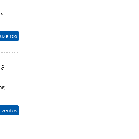
 a
uzeiros
ja
ng
Eventos