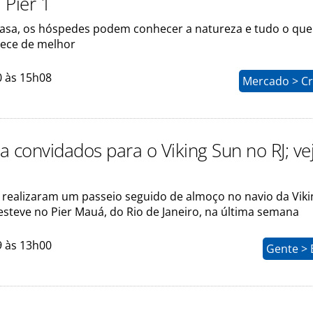
a Pier 1
casa, os hóspedes podem conhecer a natureza e tudo o que
ece de melhor
0 às 15h08
Mercado > Cr
va convidados para o Viking Sun no RJ; ve
s realizaram um passeio seguido de almoço no navio da Viki
esteve no Pier Mauá, do Rio de Janeiro, na última semana
9 às 13h00
Gente > 