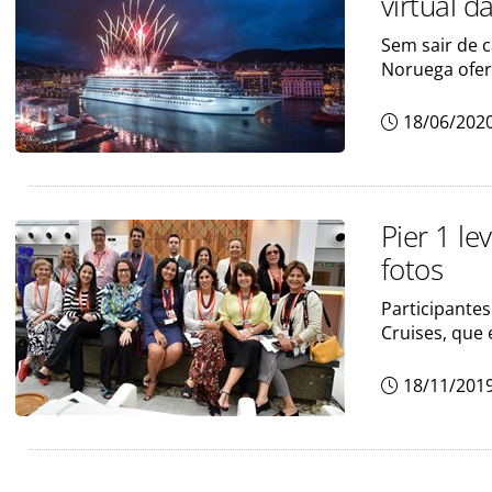
virtual d
Sem sair de 
Noruega ofer
18/06/202
Pier 1 le
fotos
Participante
Cruises, que 
18/11/201