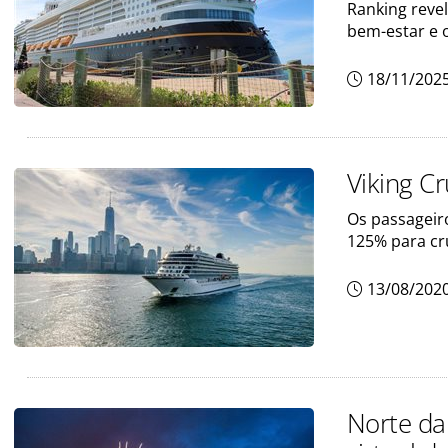
Ranking revel
bem-estar e 
18/11/202
Viking C
Os passageir
125% para cr
13/08/202
Norte da