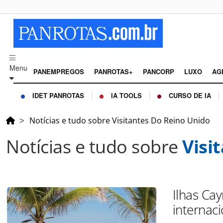
Menu
PANEMPREGOS
PANROTAS+
PANCORP
LUXO
AG
IDET PANROTAS
IA TOOLS
CURSO DE IA
Notícias e tudo sobre Visitantes Do Reino Unido
Notícias e tudo sobre
Visi
Ilhas Ca
internac