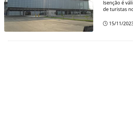
Isenção é vál
de turistas n
15/11/202