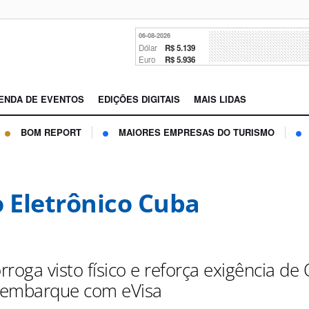
06-08-2026
Dólar
R$ 5.139
Euro
R$ 5.936
ENDA DE EVENTOS
EDIÇÕES DIGITAIS
MAIS LIDAS
BOM REPORT
MAIORES EMPRESAS DO TURISMO
o Eletrônico Cuba
roga visto físico e reforça exigência de
 embarque com eVisa