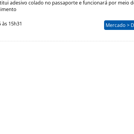
titui adesivo colado no passaporte e funcionará por meio d
dimento
6 às 15h31
Mercado > D