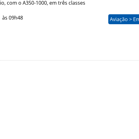
io, com o A350-1000, em três classes
1 às 09h48
Aviação > E