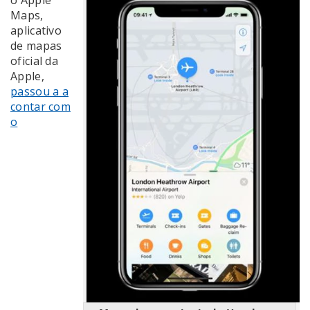
o Apple
Maps,
aplicativo
de mapas
oficial da
Apple,
passou a a
contar com
o