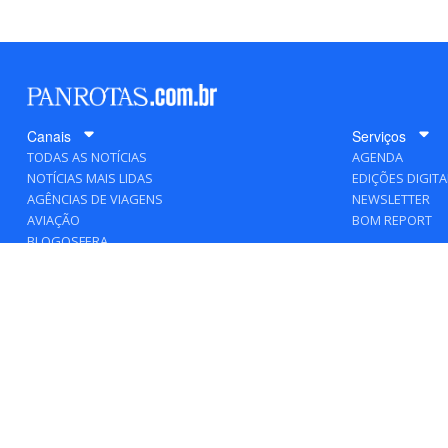
Canais
Serviços
TODAS AS NOTÍCIAS
AGENDA
NOTÍCIAS MAIS LIDAS
EDIÇÕES DIGITA
AGÊNCIAS DE VIAGENS
NEWSLETTER
AVIAÇÃO
BOM REPORT
BLOGOSFERA
DESTINOS
GENTE
HOTELARIA
MERCADO
PANCORP
PANROTAS+
VIAGENS DE LUXO
VÍDEOS
Todos os direitos reservados a PANROTAS