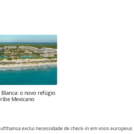
favor utilize o link
-corporativas/aviacao/2018/01/lufthansa-exclui-
ropeus_152920.html ou as ferramentas oferecidas
do pela PANROTAS Editora é protegido pela
autoral. Não reproduza o conteúdo sem autorização
nrotas.com.br).
 Blanca: o novo refúgio
aribe Mexicano
ufthansa exclui necessidade de check-in em voos europeus