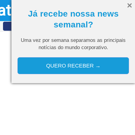
ativo
Olá, visitante
Entrar
Já recebe nossa news
semanal?
IDET
Curso de IA
Uma vez por semana separamos as
principais
notícias do mundo corporativo.
QUERO RECEBER →