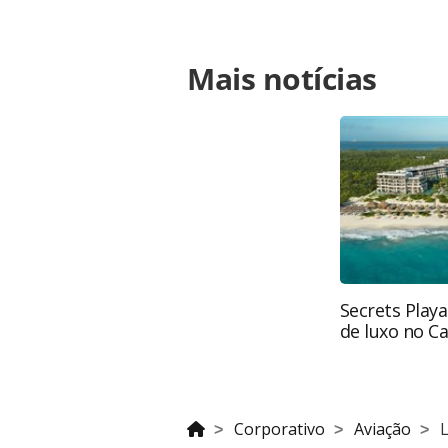
Para compartilhar esse conteúdo, por 
Mais notícias
https://www.panrotas.com.br/viagens
necessidade-de-check-in-em-voos-eu
na página. Todo o conteúdo produzi
legislação brasileira sobre direito 
da PANROTAS Editora (copyright@pa
Secrets Playa
de luxo no C
Corporativo
Aviação
L