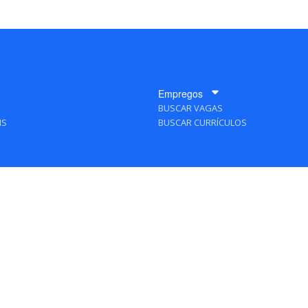
Empregos
BUSCAR VAGAS
IS
BUSCAR CURRÍCULOS
A Empresa
QUEM SOMOS
PUBLICIDADE
POLÍTICAS DE PRIVACIDADE
MAPA DO SITE
 Editora - Ver.
Wednesday, August 5, 2026 9:48:46 PM -03:00:00 - Builder 2026.6.2.1
/ Lay