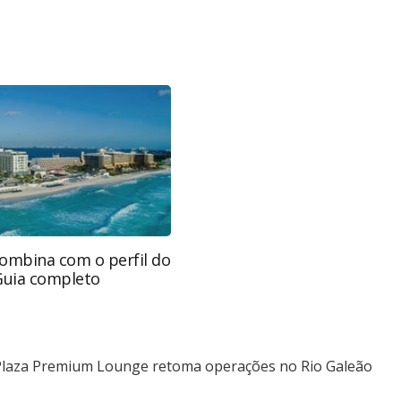
favor utilize o link
s-corporativas/aviacao/2021/05/plaza-premium-
eao_181841.html ou as ferramentas oferecidas na
pela PANROTAS Editora é protegido pela legislação
ão reproduza o conteúdo sem autorização da
tas.com.br).
combina com o perfil do
 Guia completo
Plaza Premium Lounge retoma operações no Rio Galeão