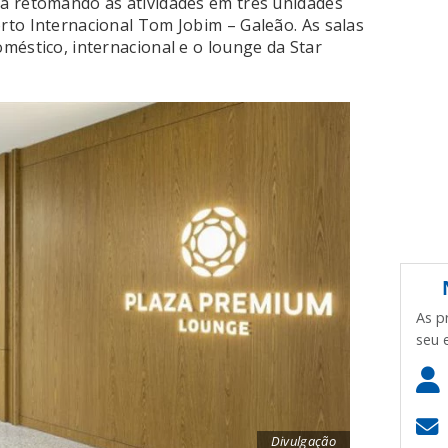
á retomando as atividades em três unidades
to Internacional Tom Jobim – Galeão. As salas
méstico, internacional e o lounge da Star
As p
seu 
Divulgação