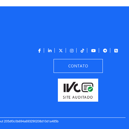
CONTATO
out 205df0c0b694a693290208d10d1a485b