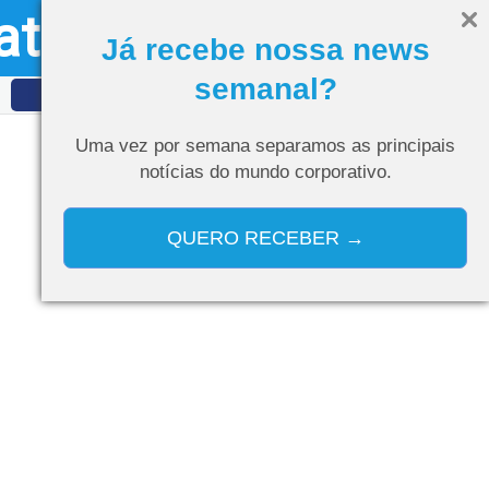
ativo
Olá, visitante
Entrar
Já recebe nossa news
semanal?
IDET
Curso de IA
Uma vez por semana separamos as
principais
notícias do mundo corporativo.
QUERO RECEBER →