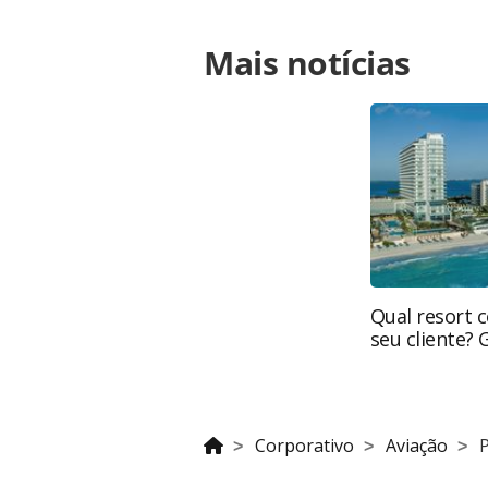
Para compartilhar esse conteúdo, por 
Mais notícias
https://www.panrotas.com.br/viagen
lounge-retoma-operacoes-no-rio-gal
página. Todo o conteúdo produzido 
brasileira sobre direito autoral. N
PANROTAS Editora (copyright@panro
Qual resort 
seu cliente?
Corporativo
Aviação