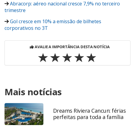
Abracorp: aéreo nacional cresce 7,9% no terceiro
trimestre
Gol cresce em 10% a emissão de bilhetes
corporativos no 3T
AVALIE A IMPORTÂNCIA DESTA NOTÍCIA
Para compartilhar esse conteúdo, por favor utilize o link
Mais notícias
https://www.panrotas.com.br/viagens-
corporativas/eventos/2018/11/confira-imagens-da-
convencao-anual-da-abracorp-na-bahia_160726.html ou as
ferramentas oferecidas na página. Todo o conteúdo
Dreams Riviera Cancun: férias
perfeitas para toda a família
produzido pela PANROTAS Editora é protegido pela
legislação brasileira sobre direito autoral. Não reproduza o
conteúdo sem autorização da PANROTAS Editora