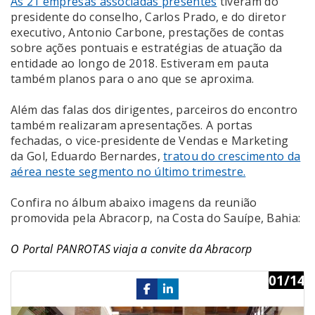
As 21 empresas associadas presentes
tiveram do
presidente do conselho, Carlos Prado, e do diretor
executivo, Antonio Carbone, prestações de contas
sobre ações pontuais e estratégias de atuação da
entidade ao longo de 2018. Estiveram em pauta
também planos para o ano que se aproxima.
Além das falas dos dirigentes, parceiros do encontro
também realizaram apresentações. A portas
fechadas, o vice-presidente de Vendas e Marketing
da Gol, Eduardo Bernardes,
tratou do crescimento da
aérea neste segmento no último trimestre.
Confira no álbum abaixo imagens da reunião
promovida pela Abracorp, na Costa do Sauípe, Bahia:
O Portal PANROTAS viaja a convite da Abracorp
01/14
Previous
Ne