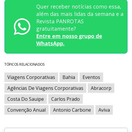
Quer receber notícias como essa,
além das mais lidas da semana e a
Revista PANROTAS
gratuitamente?
Entre em nosso grupo de
WhatsApp.
TÓPICOS RELACIONADOS
Viagens Corporativas
Bahia
Eventos
Agências De Viagens Corporativas
Abracorp
Costa Do Sauipe
Carlos Prado
Convenção Anual
Antonio Carbone
Aviva