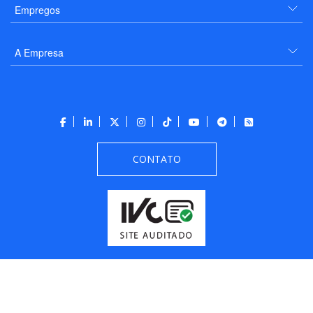
Empregos
A Empresa
CONTATO
Todos os direitos reservados a PANROTAS Editora - Ver.
Thursday, August 6, 2026
1:47:04 PM -03:00:00 - Builder 2026.6.2.1
/ Layout
205df0c0b694a693290208d10d1a485b