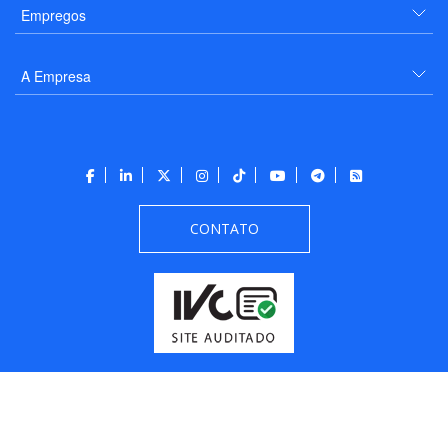
Empregos
A Empresa
CONTATO
Todos os direitos reservados a PANROTAS Editora - Ver.
Friday, August 7, 2026
5:55:07 PM -03:00:00 - Builder 2026.6.2.1
/ Layout
205df0c0b694a693290208d10d1a485b