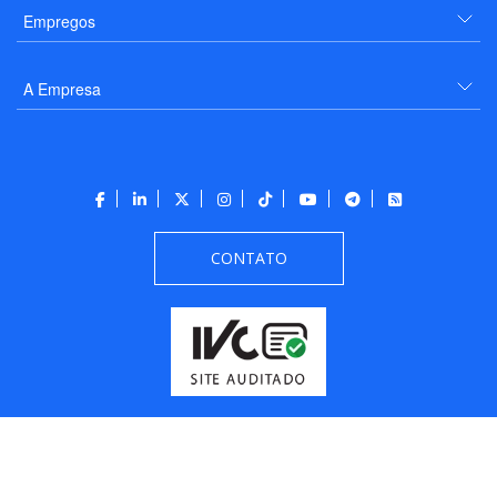
Empregos
A Empresa
CONTATO
Todos os direitos reservados a PANROTAS Editora - Ver.
Wednesday, August 5, 2026
9:48:46 PM -03:00:00 - Builder 2026.6.2.1
/ Layout
205df0c0b694a693290208d10d1a485b