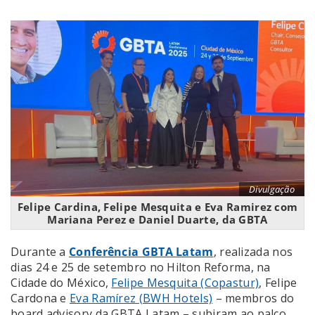
Divulgação
Felipe Cardina, Felipe Mesquita e Eva Ramirez com
Mariana Perez e Daniel Duarte, da GBTA
Durante a
Conferência GBTA Latam
, realizada nos
dias 24 e 25 de setembro no Hilton Reforma, na
Cidade do México,
Felipe Mesquita (Copastur)
, Felipe
Cardona e
Eva Ramírez (BWH Hotels)
– membros do
board advisory da GBTA Latam – subiram ao palco