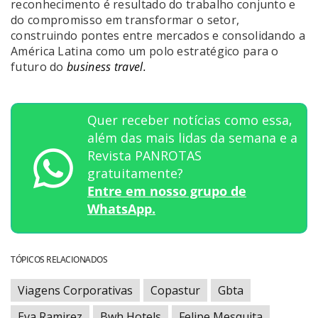
reconhecimento é resultado do trabalho conjunto e
do compromisso em transformar o setor,
construindo pontes entre mercados e consolidando a
América Latina como um polo estratégico para o
futuro do
business travel.
Quer receber notícias como essa,
além das mais lidas da semana e a
Revista PANROTAS
gratuitamente?
Entre em nosso grupo de
WhatsApp.
TÓPICOS RELACIONADOS
Viagens Corporativas
Copastur
Gbta
Eva Ramirez
Bwh Hotels
Felipe Mesquita