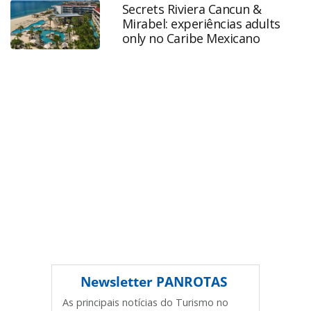
celebram-premio-no-palco-da-gbta-cdmx-
Secrets Riviera Cancun &
2025_221801.html ou as ferramentas oferecidas na página.
Mirabel: experiências adults
Todo o conteúdo produzido pela PANROTAS Editora é
only no Caribe Mexicano
protegido pela legislação brasileira sobre direito autoral.
Não reproduza o conteúdo sem autorização da PANROTAS
Editora (copyright@panrotas.com.br).
Newsletter
PANROTAS
As principais notícias do Turismo no