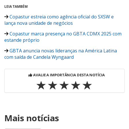
LEIA TAMBÉM
Copastur estreia como agência oficial do SXSW e
lança nova unidade de negócios
Copastur marca presença no GBTA CDMX 2025 com
estande próprio
GBTA anuncia novas lideranças na América Latina
com saída de Candela Wyngaard
AVALIE A IMPORTÂNCIA DESTA NOTÍCIA
Para compartilhar esse conteúdo, por favor utilize o link
Mais notícias
https://www.panrotas.com.br/viagens-
corporativas/eventos/2025/09/bhw-hotels-e-copastur-