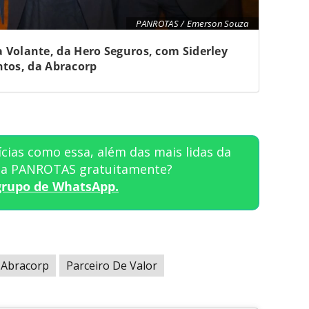
PANROTAS / Emerson Souza
a Volante, da Hero Seguros, com Siderley
ntos, da Abracorp
cias como essa, além das mais lidas da
sta PANROTAS gratuitamente?
grupo de WhatsApp.
Abracorp
Parceiro De Valor