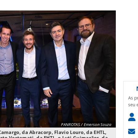
As p
seu 
PANROTAS / Emerson Souza
Camargo, da Abracorp, Flavio Louro, da EHTL,
erto Vertemati, da EHTL, e Luti Guimarães, da