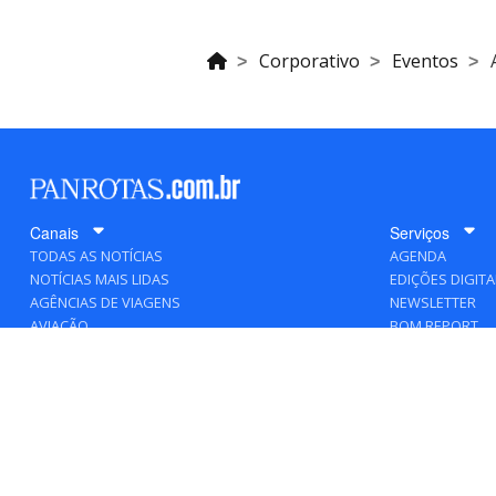
Corporativo
Eventos
Canais
Serviços
TODAS AS NOTÍCIAS
AGENDA
NOTÍCIAS MAIS LIDAS
EDIÇÕES DIGITA
AGÊNCIAS DE VIAGENS
NEWSLETTER
AVIAÇÃO
BOM REPORT
BLOGOSFERA
DESTINOS
GENTE
HOTELARIA
MERCADO
PANCORP
PANROTAS+