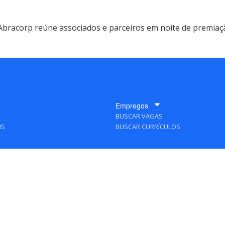
Abracorp reúne associados e parceiros em noite de premiaçã
Empregos
BUSCAR VAGAS
IS
BUSCAR CURRÍCULOS
A Empresa
QUEM SOMOS
PUBLICIDADE
POLÍTICAS DE PRIVACIDADE
MAPA DO SITE