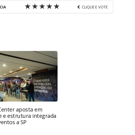
CIA
CLIQUE E VOTE
favor utilize o link
s-corporativas/eventos/2026/05/abracorp-reune-
-premiacao-veja-fotos_229003.html ou as
Todo o conteúdo produzido pela PANROTAS Editora
ra sobre direito autoral. Não reproduza o conteúdo
a (copyright@panrotas.com.br).
Center aposta em
 e estrutura integrada
ventos a SP