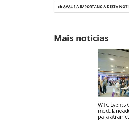
AVALIE A IMPORTÂNCIA DESTA NOTÍ
Para compartilhar esse conteúdo, por 
Mais notícias
https://www.panrotas.com.br/viagen
associados-e-parceiros-em-noite-de
ferramentas oferecidas na página. 
é protegido pela legislação brasilei
sem autorização da PANROTAS Editor
WTC Events 
modularidade
para atrair e