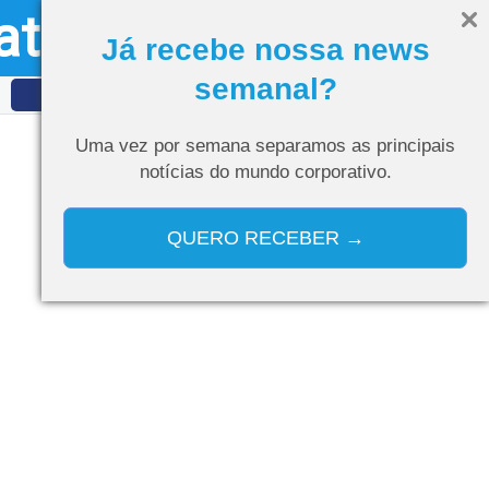
ativo
Olá, visitante
Entrar
Já recebe nossa news
semanal?
IDET
Curso de IA
Uma vez por semana separamos as
principais
notícias do mundo corporativo.
QUERO RECEBER →