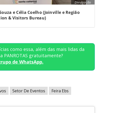
Divulgação
Souza e Célia Coelho (Joinville e Região
ion & Visitors Bureau)
cias como essa, além das mais lidas da
sta PANROTAS gratuitamente?
grupo de WhatsApp.
vos
Setor De Eventos
Feira Ebs