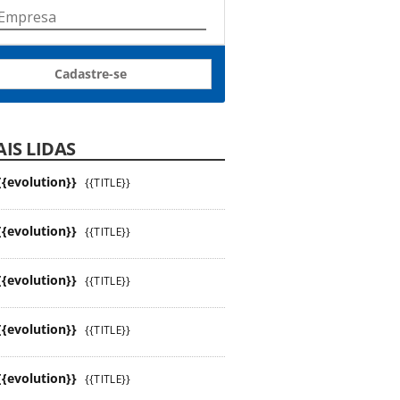
Cadastre-se
IS LIDAS
{{evolution}}
{{TITLE}}
{{evolution}}
{{TITLE}}
{{evolution}}
{{TITLE}}
{{evolution}}
{{TITLE}}
{{evolution}}
{{TITLE}}