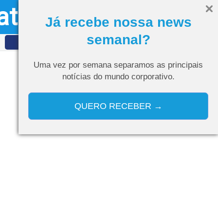
ativo
Olá, visitante
Entrar
Já recebe nossa news
semanal?
IDET
Curso de IA
Uma vez por semana separamos as
principais
notícias do mundo corporativo.
QUERO RECEBER →