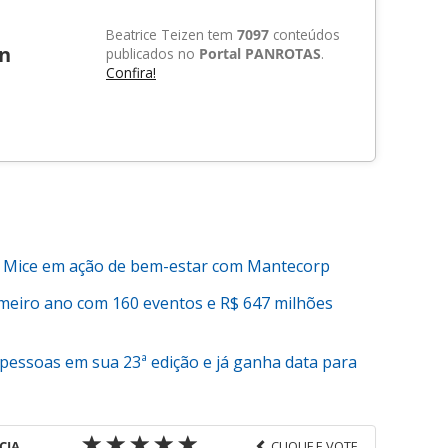
Beatrice Teizen tem
7097
conteúdos
en
publicados no
Portal PANROTAS
.
Confira!
a Mice em ação de bem-estar com Mantecorp
meiro ano com 160 eventos e R$ 647 milhões
 pessoas em sua 23ª edição e já ganha data para
CIA
CLIQUE E VOTE