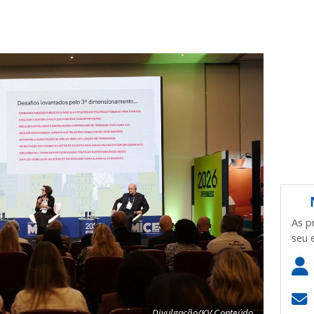
As p
seu 
Divulgação/KV Conteúdo