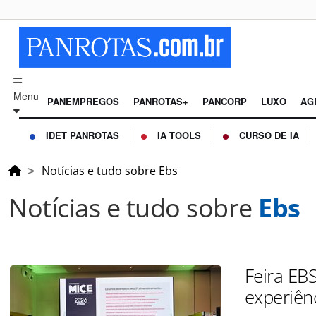
Menu
PANEMPREGOS
PANROTAS+
PANCORP
LUXO
AG
IDET PANROTAS
IA TOOLS
CURSO DE IA
Notícias e tudo sobre Ebs
Notícias e tudo sobre
Ebs
Feira EB
experiênc