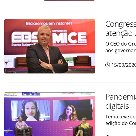
Congress
atenção 
O CEO do Gru
aos governan
15/09/202
Pandemia
digitais
Tema teve co
edição do Co