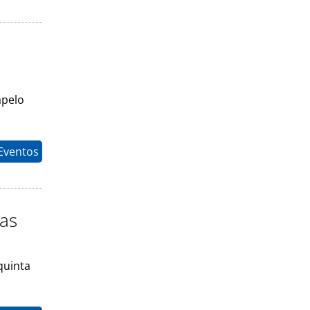
apelo
Eventos
nas
quinta