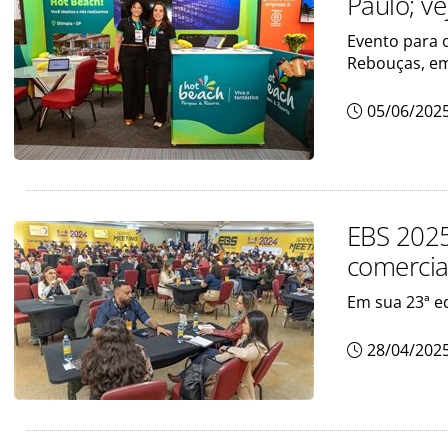
Paulo; ve
Evento para 
Rebouças, em
05/06/202
EBS 2025
comercia
Em sua 23ª e
28/04/202