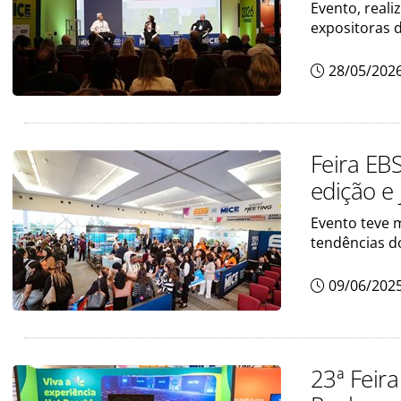
Evento, reali
expositoras 
28/05/202
Feira EB
edição e
Evento teve m
tendências d
09/06/202
23ª Feir