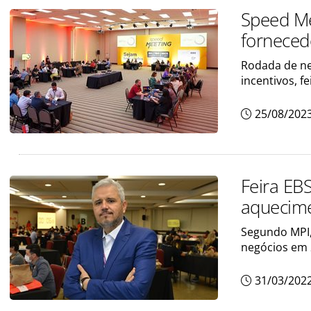
Speed Me
forneced
Rodada de ne
incentivos, f
25/08/202
Feira EB
aquecime
Segundo MPI,
negócios em
31/03/202