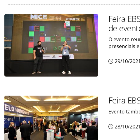
Feira EBS
de event
O evento reu
presenciais e
29/10/202
Feira EB
Evento també
28/10/202