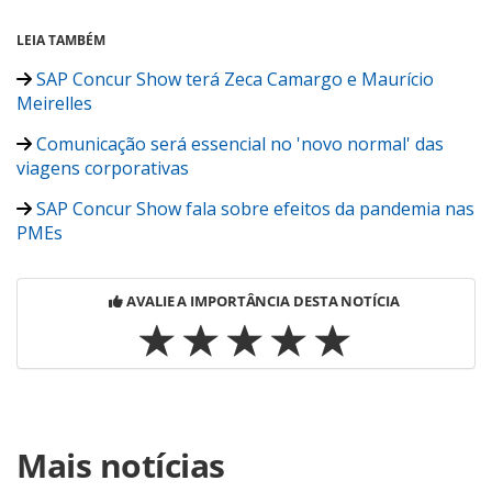
LEIA TAMBÉM
SAP Concur Show terá Zeca Camargo e Maurício
Meirelles
Comunicação será essencial no 'novo normal' das
viagens corporativas
SAP Concur Show fala sobre efeitos da pandemia nas
PMEs
AVALIE A IMPORTÂNCIA DESTA NOTÍCIA
Para compartilhar esse conteúdo, por favor utilize o link
Mais notícias
https://www.panrotas.com.br/viagens-
corporativas/gente/2020/07/adriana-aroulho-e-a-nova-