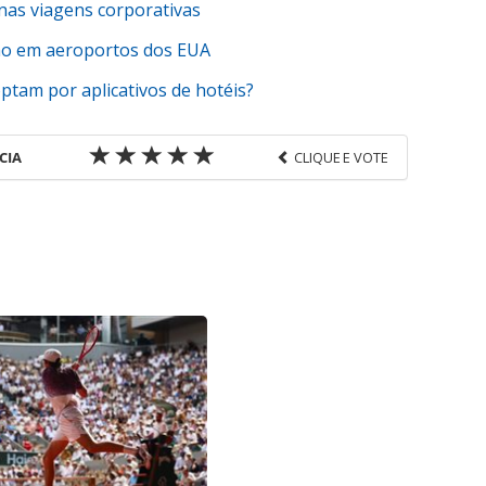
nas viagens corporativas
ho em aeroportos dos EUA
ptam por aplicativos de hotéis?
CIA
CLIQUE E VOTE
favor utilize o link
s-corporativas/hotelaria/2016/09/worldhotels-
as-na-africa_139853.html ou as ferramentas
údo produzido pela PANROTAS Editora é protegido
eito autoral. Não reproduza o conteúdo sem
opyright@panrotas.com.br).