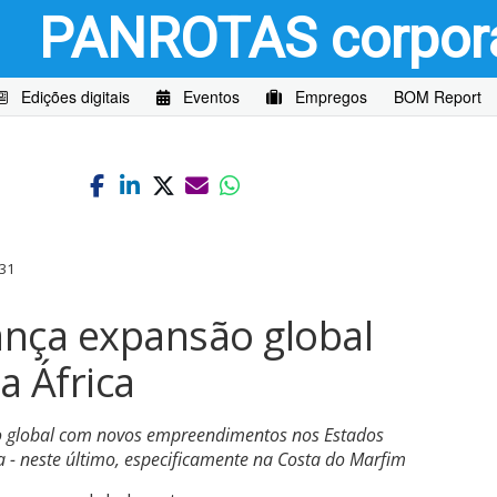
PANROTAS
corpor
Edições digitais
Eventos
Empregos
BOM Report
31
ança expansão global
a África
o global com novos empreendimentos nos Estados
a - neste último, especificamente na Costa do Marfim