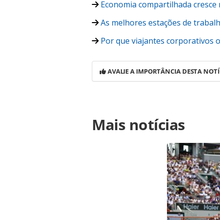
Economia compartilhada cresce 
As melhores estações de trabal
Por que viajantes corporativos o
AVALIE A IMPORTÂNCIA DESTA NOTÍ
Para compartilhar esse conteúdo, por 
Mais notícias
https://www.panrotas.com.br/viagen
avanca-expansao-global-com-parceri
oferecidas na página. Todo o conte
pela legislação brasileira sobre dir
autorização da PANROTAS Editora (c