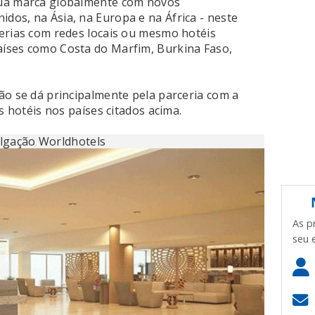
sua marca globalmente com novos
os, na Ásia, na Europa e na África - neste
erias com redes locais ou mesmo hotéis
íses como Costa do Marfim, Burkina Faso,
ão se dá principalmente pela parceria com a
s hotéis nos países citados acima.
lgação Worldhotels
As p
seu 