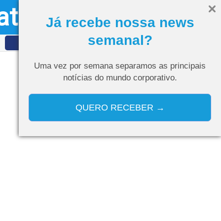
ativo
Olá, visitante
Entrar
Já recebe nossa news
semanal?
IDET
Curso de IA
Uma vez por semana separamos as
principais
notícias do mundo corporativo.
QUERO RECEBER →