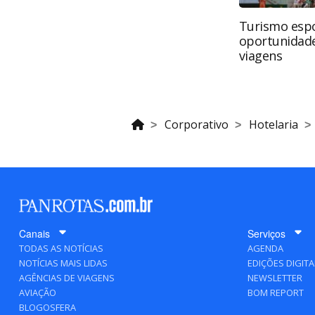
Turismo espo
oportunidade
viagens
Corporativo
Hotelaria
Canais
Serviços
TODAS AS NOTÍCIAS
AGENDA
NOTÍCIAS MAIS LIDAS
EDIÇÕES DIGITA
AGÊNCIAS DE VIAGENS
NEWSLETTER
AVIAÇÃO
BOM REPORT
BLOGOSFERA