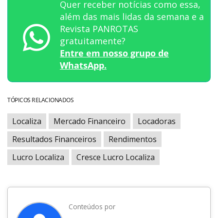
Quer receber notícias como essa,
além das mais lidas da semana e a
Revista PANROTAS
gratuitamente?
Entre em nosso grupo de
WhatsApp.
TÓPICOS RELACIONADOS
Localiza
Mercado Financeiro
Locadoras
Resultados Financeiros
Rendimentos
Lucro Localiza
Cresce Lucro Localiza
Conteúdos por