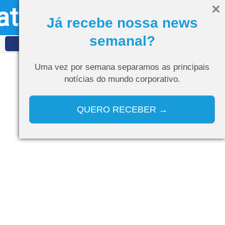
ativo
Olá, visitante
Entrar
Já recebe nossa news
semanal?
IDET
Curso de IA
Uma vez por semana separamos as
principais
notícias do mundo corporativo.
QUERO RECEBER →