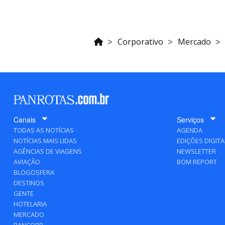
Corporativo
Mercado
Canais
Serviços
TODAS AS NOTÍCIAS
AGENDA
NOTÍCIAS MAIS LIDAS
EDIÇÕES DIGITA
AGÊNCIAS DE VIAGENS
NEWSLETTER
AVIAÇÃO
BOM REPORT
BLOGOSFERA
DESTINOS
GENTE
HOTELARIA
MERCADO
PANCORP