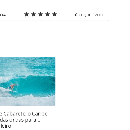
CIA
CLIQUE E VOTE
favor utilize o link
ns-corporativas/mercado/2017/02/expo-d-pedro-sp-
s_143908.html ou as ferramentas oferecidas na
pela PANROTAS Editora é protegido pela legislação
ão reproduza o conteúdo sem autorização da
tas.com.br).
e Cabarete: o Caribe
 das ondas para o
leiro