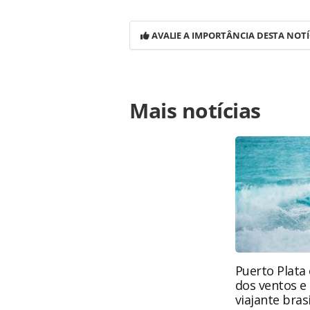
AVALIE A IMPORTÂNCIA DESTA NOTÍ
Para compartilhar esse conteúdo, por 
Mais notícias
https://www.panrotas.com.br/viage
ira-vender-naming-rights-saiba-mai
página. Todo o conteúdo produzido 
brasileira sobre direito autoral. N
PANROTAS Editora (copyright@panro
Puerto Plata 
dos ventos e
viajante brasi