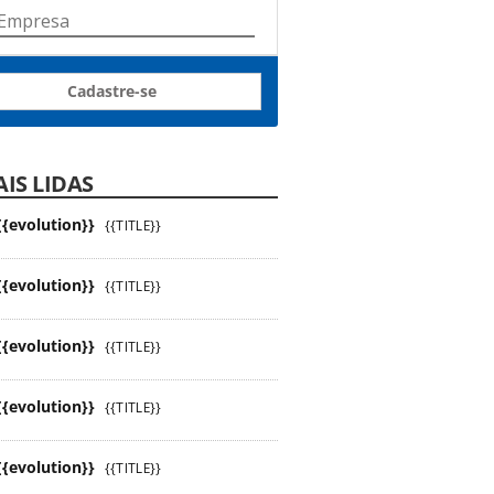
Cadastre-se
IS LIDAS
{{evolution}}
{{TITLE}}
{{evolution}}
{{TITLE}}
{{evolution}}
{{TITLE}}
{{evolution}}
{{TITLE}}
{{evolution}}
{{TITLE}}