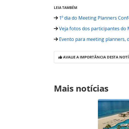
LEIA TAMBÉM
1º dia do Meeting Planners Conf
Veja fotos dos participantes do
Evento para meeting planners, da
AVALIE A IMPORTÂNCIA DESTA NOTÍ
Para compartilhar esse conteúdo, por 
Mais notícias
https://www.panrotas.com.br/viagen
e-preciso-conhecer-para-oferecer_15
Todo o conteúdo produzido pela PAN
brasileira sobre direito autoral. N
PANROTAS Editora (copyright@panro