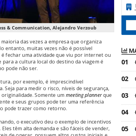
ess & Communication, Alejandro Verzoub
a maioria das vezes a empresa que organiza
No entanto, muitas vezes não é possível
MA
é fechar uma atividade que viu por internet ou
para a cultura local do destino da viagem é
po pode não ser.
ura, por exemplo, é imprescindível
 Seja para medir o risco, níveis de segurança,
a originalidade. Somente um
meeting planner
que
ente e seus grupos pode ter uma referência
ão pode trazer como retorno.
ndo, o executivo deu o exemplo de incentivos
 Eles têm alta demanda e são fáceis de vender,
eis de operar, possuem altos custos iniciais e,