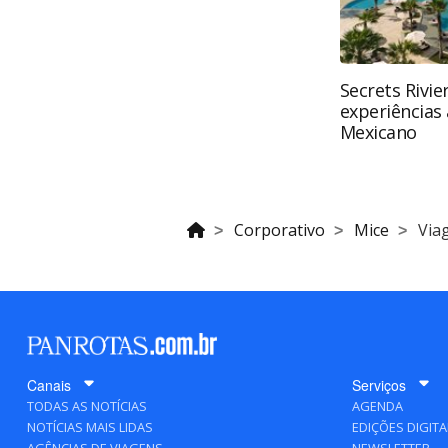
Secrets Rivie
experiências 
Mexicano
Corporativo
Mice
Via
Canais
Serviços
TODAS AS NOTÍCIAS
AGENDA
NOTÍCIAS MAIS LIDAS
EDIÇÕES DIGITA
AGÊNCIAS DE VIAGENS
NEWSLETTER