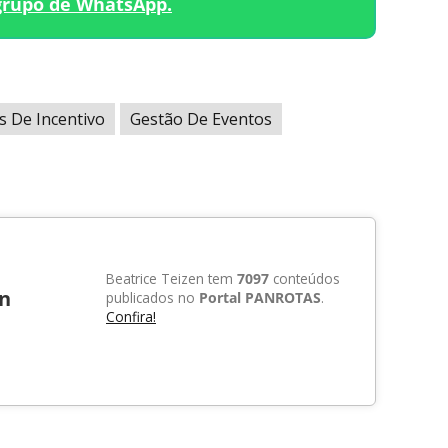
grupo de WhatsApp.
s De Incentivo
Gestão De Eventos
Beatrice Teizen tem
7097
conteúdos
en
publicados no
Portal PANROTAS
.
Confira!