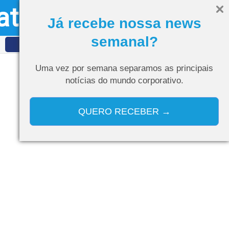
ativo
Olá, visitante
Entrar
Já recebe nossa news
semanal?
IDET
Curso de IA
Uma vez por semana separamos as
principais
notícias do mundo corporativo.
QUERO RECEBER →