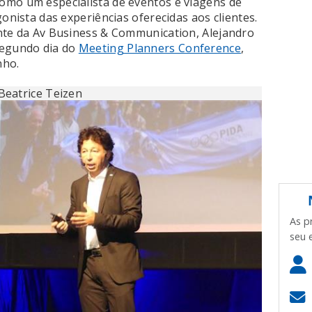
omo um especialista de eventos e viagens de
gonista das experiências oferecidas aos clientes.
nte da Av Business & Communication, Alejandro
segundo dia do
Meeting Planners Conference
,
nho.
Beatrice Teizen
As p
seu 