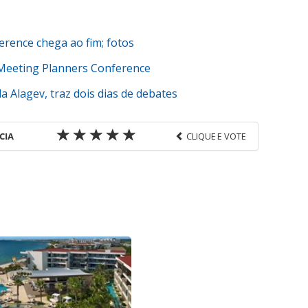
erence chega ao fim; fotos
 Meeting Planners Conference
 Alagev, traz dois dias de debates
CIA
CLIQUE E VOTE
favor utilize o link
s-corporativas/mice/2018/05/viagens-de-incentivos-
5668.html ou as ferramentas oferecidas na página.
ROTAS Editora é protegido pela legislação
ão reproduza o conteúdo sem autorização da
tas.com.br).