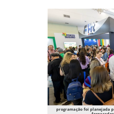
programação foi planejada p
fornecedore