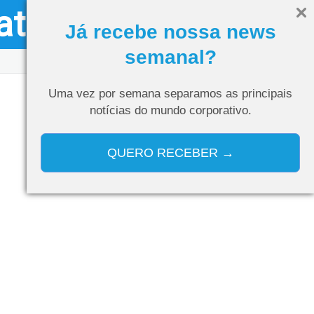
ativo
Olá, visitante
Entrar
Já recebe nossa news
semanal?
Uma vez por semana separamos as
principais
notícias do mundo corporativo.
QUERO RECEBER →