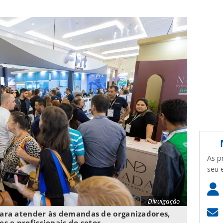
As p
seu 
Divulgação
ara atender às demandas de organizadores,
s e profissionais do setor