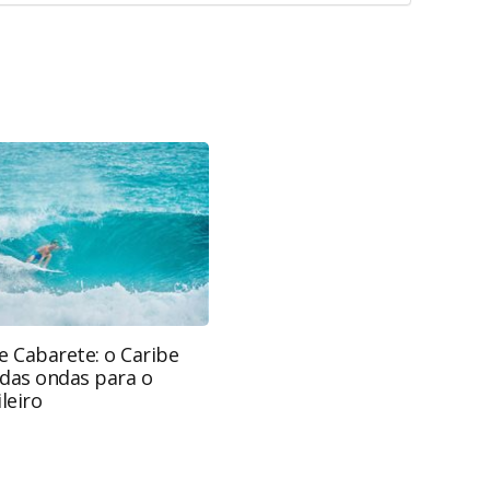
favor utilize o link
-corporativas/mice/2025/06/fitcatarata-divulga-
e-inscreva-se_218022.html ou as ferramentas
údo produzido pela PANROTAS Editora é protegido
eito autoral. Não reproduza o conteúdo sem
opyright@panrotas.com.br).
e Cabarete: o Caribe
 das ondas para o
leiro