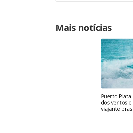
Para compartilhar esse conteúdo, por 
Mais notícias
https://www.panrotas.com.br/viagens
programacao-completa-do-salao-mic
oferecidas na página. Todo o conte
pela legislação brasileira sobre dir
autorização da PANROTAS Editora (c
Puerto Plata 
dos ventos e
viajante brasi