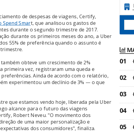
iamento de despesas de viagens, Certify,
io Spend Smar
t, que analisou os gastos de
entes durante o segundo trimestre de 2017.
ção durante os primeiros meses do ano, a Uber
dos 55% de preferência quando o assunto é
MA
trimestre.
t também obteve um crescimento de 2%
la primeira vez, registraram uma queda e
referências. Ainda de acordo com o relatório,
mbém experimentou um declínio de 3% — o que
stre que estamos vendo hoje, liberada pela Uber
ongo alcance para o futuro das viagens
Certify, Robert Neveu. "O movimento dos
direção de uma maior personalização e
 expectativas dos consumidores", finaliza.