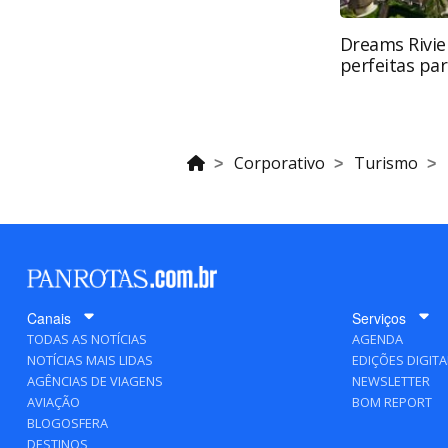
Dreams Rivie
perfeitas par
Corporativo
Turismo
Canais
Serviços
TODAS AS NOTÍCIAS
AGENDA
NOTÍCIAS MAIS LIDAS
EDIÇÕES DIGITA
AGÊNCIAS DE VIAGENS
NEWSLETTER
AVIAÇÃO
BOM REPORT
BLOGOSFERA
DESTINOS