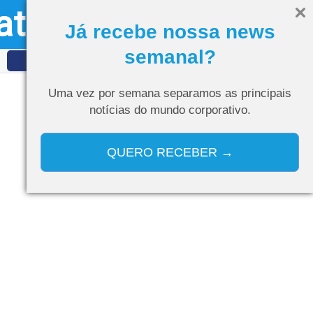
ativo
Olá, visitante
Entrar
Já recebe nossa news
semanal?
IDET
Curso de IA
Uma vez por semana separamos as
principais
notícias do mundo corporativo.
QUERO RECEBER →