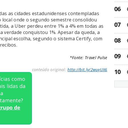
das as cidades estadunidenses contempladas
 o local onde o segundo semestre consolidou
ida, a Uber perdeu entre 1% a 4% em todas as
a verdade conquistou 1%. Apesar da queda, a
ipal escolha, segundo o sistema Certify, com
recibos.
*Fonte: Travel Pulse
conteúdo original:
http://bit.ly/2wuyUX6
ícias como
is lidas da
ta
tamente?
grupo de