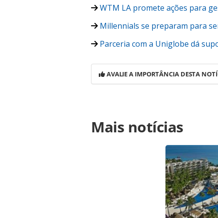
WTM LA promete ações para ges
Millennials se preparam para se
Parceria com a Uniglobe dá sup
AVALIE A IMPORTÂNCIA DESTA NOTÍ
Para compartilhar esse conteúdo, por 
Mais notícias
https://www.panrotas.com.br/viagens
lideram-a-preferencia-em-viagens-c
oferecidas na página. Todo o conte
pela legislação brasileira sobre dir
autorização da PANROTAS Editora (c