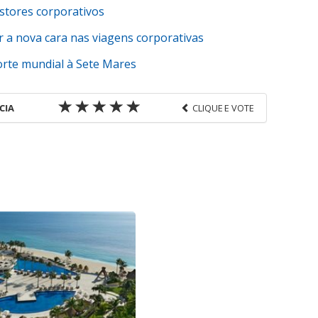
tores corporativos
r a nova cara nas viagens corporativas
orte mundial à Sete Mares
CIA
CLIQUE E VOTE
favor utilize o link
-corporativas/mobilidade/2017/08/uber-e-lyft-
orporativas_148608.html ou as ferramentas
údo produzido pela PANROTAS Editora é protegido
eito autoral. Não reproduza o conteúdo sem
opyright@panrotas.com.br).