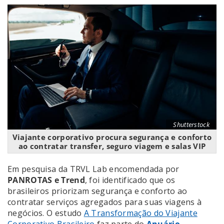
Shutterstock
Viajante corporativo procura segurança e conforto
ao contratar transfer, seguro viagem e salas VIP
Em pesquisa da TRVL Lab encomendada por
PANROTAS e Trend
, foi identificado que os
brasileiros priorizam segurança e conforto ao
contratar serviços agregados para suas viagens à
negócios. O estudo
A Transformação do Viajante
Corporativo Brasileiro
faz parte do
Anuário