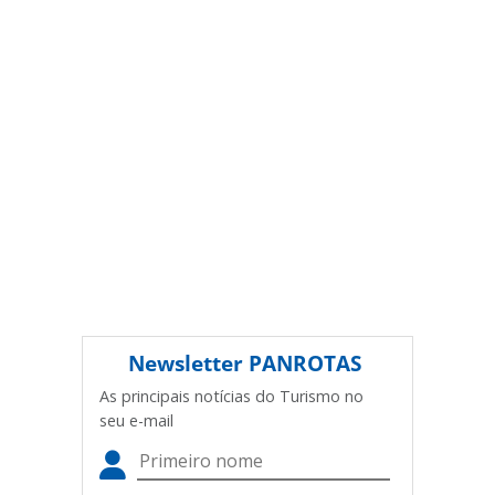
sobre direito autoral. Não reproduza o conteúdo sem
autorização da PANROTAS Editora
(copyright@panrotas.com.br).
Newsletter
PANROTAS
As principais notícias do Turismo no
seu e-mail