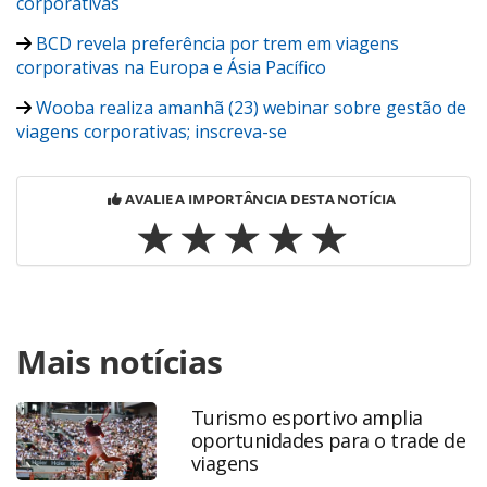
corporativas
BCD revela preferência por trem em viagens
corporativas na Europa e Ásia Pacífico
Wooba realiza amanhã (23) webinar sobre gestão de
viagens corporativas; inscreva-se
AVALIE A IMPORTÂNCIA DESTA NOTÍCIA
Para compartilhar esse conteúdo, por favor utilize o link
Mais notícias
https://www.panrotas.com.br/viagens-
corporativas/pesquisas-e-estatisticas/2025/04/setor-de-
viagens-corporativas-atinge-novo-recorde-de-
Turismo esportivo amplia
faturamento-em-fevereiro_216775.html ou as ferramentas
oportunidades para o trade de
oferecidas na página. Todo o conteúdo produzido pela
viagens
PANROTAS Editora é protegido pela legislação brasileira